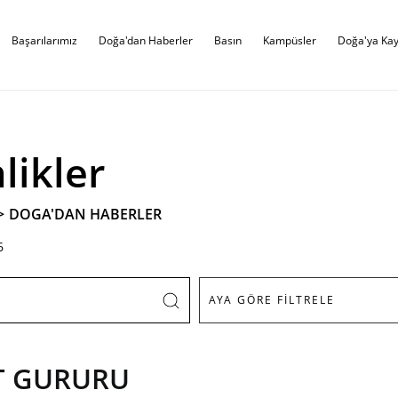
Başarılarımız
Doğa'dan Haberler
Basın
Kampüsler
Doğa'ya Kay
likler
>
DOGA'DAN HABERLER
6
T GURURU