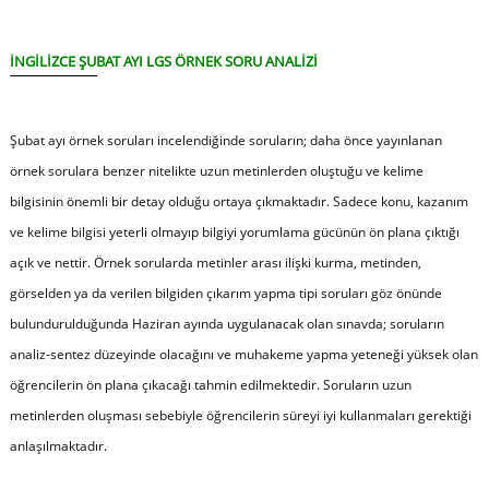
İNGİLİZCE
ŞUBAT AYI LGS ÖRNEK SORU ANALİZİ
Şubat ayı örnek soruları incelendiğinde soruların; daha önce yayınlanan
örnek sorulara benzer nitelikte uzun metinlerden oluştuğu ve kelime
bilgisinin önemli bir detay olduğu ortaya çıkmaktadır. Sadece konu, kazanım
ve kelime bilgisi yeterli olmayıp bilgiyi yorumlama gücünün ön plana çıktığı
açık ve nettir. Örnek sorularda metinler arası ilişki kurma, metinden,
görselden ya da verilen bilgiden çıkarım yapma tipi soruları göz önünde
bulundurulduğunda Haziran ayında uygulanacak olan sınavda; soruların
analiz-sentez düzeyinde olacağını ve muhakeme yapma yeteneği yüksek olan
öğrencilerin ön plana çıkacağı tahmin edilmektedir. Soruların uzun
metinlerden oluşması sebebiyle öğrencilerin süreyi iyi kullanmaları gerektiği
anlaşılmaktadır.