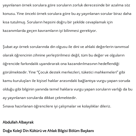
yayınlanan örnek sorulara göre soruların zorluk derecesinde bir azalma söz
konusu. Yine önceki örnek sorulara göre bu ay yayınlanan sorular biraz daha
kısa tutulmuş. Soruların hepsini doğru bir şekilde cevaplamak için
kazanımlarda geçen kavramların iyi bilinmesi gerekiyor.
Şubat ayı örnek sorularında din olgusu ile dini ve ahlaki değerlerin tanımsal
olarak öğrencinin zihnine yerleştirilmesi değil, tüm bu değer ve olguların
öğrencide farkındalık uyandırarak ona kazandırılmasının hedeflendiği
görülmektedir. Yine “Çocuk destek merkezleri, tüketici mahkemeleri” gibi
kamu kuruluşları ile kişisel haklar arasındaki bağlantıya vurgu yapan soruda
olduğu gibi bilginin yanında temel haklara vurgu yapan soruların varlığı da bu
ay yayınlanan sorularda dikkat çekmektedir.
Sınava hazırlanan öğrencilere iyi çalışmalar ve kolaylıklar dileriz.
Abdullah Albayrak
Doğa Koleji Din Kültürü ve Ahlak Bilgisi Bölüm Başkanı