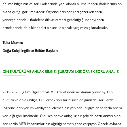
Kelime bilgisinin ve soru köklerinde yapı olarak olumsuz soru ifadelerinin ön
plana çıktığı görülmektedir. Öğrencilerin soruları çözerken soru
yönergelerindeki ifadelere dikkat etmesi gerektiği Şubat ayı soru
örneklerinde de dikkat edici bir unsur olarak karşımıza çıkmaktadır.
Tuba Mumcu
Doğa Koleji İngilizce Bölüm Başkanı
DİN KÜLTÜRÜ VE AHLAK BİLGİSİ ŞUBAT AYI LGS ÖRNEK SORU ANALİZİ
2019-2020 Eğitim-Öğretim yılı MEB tarafından açıklanan Şubat ayı Din
Kültürü ve Ahlak Bilgisi LGS örnek sorularını incelediğimizde, sorularda
-öğrencilerin yorum kabiliyetini ölçmesinin yanında- bilgiye daha fazla önem
verildiği görülmektedir. Oldukça net ve anlaşılır bir şekilde hazırlanmış olan
sorularda MEB kazanımlarının ağırlığı hemen göze çarpıyor. Önceki aylarda