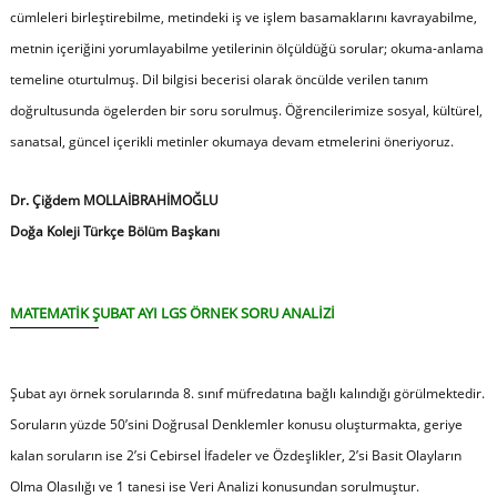
cümleleri birleştirebilme, metindeki iş ve işlem basamaklarını kavrayabilme,
metnin içeriğini yorumlayabilme yetilerinin ölçüldüğü sorular; okuma-anlama
temeline oturtulmuş. Dil bilgisi becerisi olarak öncülde verilen tanım
doğrultusunda ögelerden bir soru sorulmuş. Öğrencilerimize sosyal, kültürel,
sanatsal, güncel içerikli metinler okumaya devam etmelerini öneriyoruz.
Dr. Çiğdem MOLLAİBRAHİMOĞLU
Doğa Koleji Türkçe Bölüm Başkanı
MATEMATİK
ŞUBAT AYI LGS ÖRNEK SORU ANALİZİ
Şubat ayı örnek sorularında 8. sınıf müfredatına bağlı kalındığı görülmektedir.
Soruların yüzde 50’sini Doğrusal Denklemler konusu oluşturmakta, geriye
kalan soruların ise 2’si Cebirsel İfadeler ve Özdeşlikler, 2’si Basit Olayların
Olma Olasılığı ve 1 tanesi ise Veri Analizi konusundan sorulmuştur.