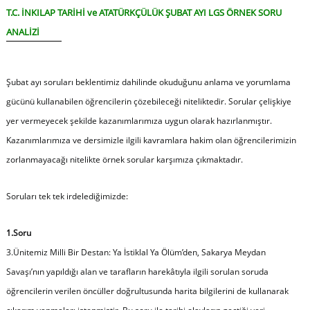
T.C. İNKILAP TARİHİ ve ATATÜRKÇÜLÜK ŞUBAT AYI LGS ÖRNEK SORU
ANALİZİ
Şubat ayı soruları beklentimiz dahilinde okuduğunu anlama ve yorumlama
gücünü kullanabilen öğrencilerin çözebileceği niteliktedir. Sorular çelişkiye
yer vermeyecek şekilde kazanımlarımıza uygun olarak hazırlanmıştır.
Kazanımlarımıza ve dersimizle ilgili kavramlara hakim olan öğrencilerimizin
zorlanmayacağı nitelikte örnek sorular karşımıza çıkmaktadır.
Soruları tek tek irdelediğimizde:
1.Soru
3.Ünitemiz Milli Bir Destan: Ya İstiklal Ya Ölüm’den, Sakarya Meydan
Savaşı’nın yapıldığı alan ve tarafların harekâtıyla ilgili sorulan soruda
öğrencilerin verilen öncüller doğrultusunda harita bilgilerini de kullanarak