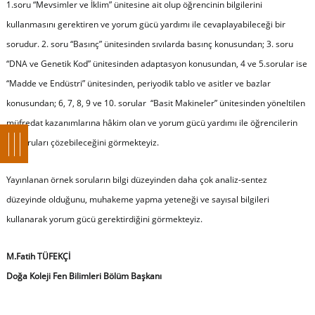
1.soru “Mevsimler ve İklim” ünitesine ait olup öğrencinin bilgilerini
kullanmasını gerektiren ve yorum gücü yardımı ile cevaplayabileceği bir
sorudur. 2. soru “Basınç” ünitesinden sıvılarda basınç konusundan; 3. soru
“DNA ve Genetik Kod” ünitesinden adaptasyon konusundan, 4 ve 5.sorular ise
“Madde ve Endüstri” ünitesinden, periyodik tablo ve asitler ve bazlar
konusundan; 6, 7, 8, 9 ve 10. sorular “Basit Makineler” ünitesinden yöneltilen
müfredat kazanımlarına hâkim olan ve yorum gücü yardımı ile öğrencilerin
bu soruları çözebileceğini görmekteyiz.
Yayınlanan örnek soruların bilgi düzeyinden daha çok analiz-sentez
düzeyinde olduğunu, muhakeme yapma yeteneği ve sayısal bilgileri
kullanarak yorum gücü gerektirdiğini görmekteyiz.
M.Fatih TÜFEKÇİ
Doğa Koleji Fen Bilimleri Bölüm Başkanı