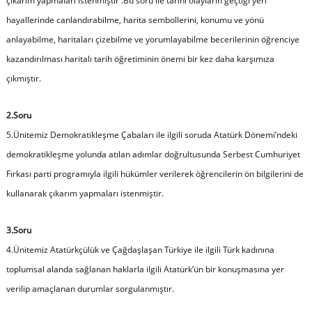
çıkarım yapmaları istenmiştir .Bu soru ile tarihi olayların geçtiği yeri
hayallerinde canlandırabilme, harita sembollerini, konumu ve yönü
anlayabilme, haritaları çizebilme ve yorumlayabilme becerilerinin öğrenciye
kazandırılması haritalı tarih öğretiminin önemi bir kez daha karşımıza
çıkmıştır.
2.Soru
5.Ünitemiz Demokratikleşme Çabaları ile ilgili soruda Atatürk Dönemi’ndeki
demokratikleşme yolunda atılan adımlar doğrultusunda Serbest Cumhuriyet
Fırkası parti programıyla ilgili hükümler verilerek öğrencilerin ön bilgilerini de
kullanarak çıkarım yapmaları istenmiştir.
3.Soru
4.Ünitemiz Atatürkçülük ve Çağdaşlaşan Türkiye ile ilgili Türk kadınına
toplumsal alanda sağlanan haklarla ilgili Atatürk’ün bir konuşmasına yer
verilip amaçlanan durumlar sorgulanmıştır.