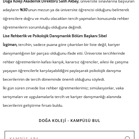
Doğa Koleji Akademik Direktörü Salih Akbay
, üniversite sınavlarına başvuran
adayların
%30
’unun mezun ya da üniversite öğrencisi olduğunu belirterek
öğrencilere doğru ve mutlu olacakları tercih yapmaları konusunda rehber
öğretmenlerin sorumluluğu olduğuna değindi.
Lise Rehberlik ve Psikolojik Danışmanlık Bölüm Başkanı Sibel
İzgiman,
tercihin, sadece puana göre çıkartılan bir liste değil, kariyer
danışmanlığının bir parçası olduğunu ifade etti. Üniversite tercihlerinde
rehber öğretmenlerin kafası karışık, kararsız öğrenciler, ailesi ile çatışma
yaşayan öğrencilerle karşılaşabildiğini paylaşarak psikolojik danışma
becerilerinin de tercih döneminde önemli olduğunu söyledi.
İki gün süren zirvede lise rehber öğretmenlerimiz; simülasyonlar, vaka
tartışmaları ve uygulamalarla tercih ve kariyer danışmanlığı alanında
becerilerini geliştirme fırsatı buldu.
DOĞA KOLEJİ - KAMPÜSÜ BUL