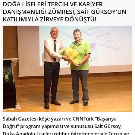
DOĞA LİSELERİ TERCİH VE KARİYER
DANIŞMANLIĞI ZÜMRESİ, SAİT GÜRSOY'UN
KATILIMIYLA ZİRVEYE DÖNÜŞTÜ!
Sabah Gazetesi köşe yazarı ve CNNTürk “Başarıya
Doğru” program yapımcısı ve sunucusu Sait Gürsoy,
Doğa Anadolu Liseleri rehber öğretmenleriyle Tercih ve