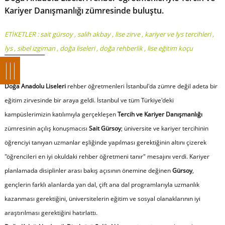
Kariyer Danışmanlığı zümresinde buluştu.
ETİKETLER :
sait gürsoy
,
salih akbay
,
lise zirve
,
kariyer ve lys tercihleri
,
lys
,
sibel izgiman
,
doğa liseleri
,
doğa rehberlik
,
lise eğitim koçu
Doğa Anadolu Liseleri
rehber öğretmenleri İstanbul'da zümre değil adeta bir
eğitim zirvesinde bir araya geldi. İstanbul ve tüm Türkiye'deki
kampüslerimizin katılımıyla gerçekleşen
Tercih ve Kariyer Danışmanlığı
zümresinin açılış konuşmacısı
Sait Gürsoy
; üniversite ve kariyer tercihinin
öğrenciyi tanıyan uzmanlar eşliğinde yapılması gerektiğinin altını çizerek
"öğrencileri en iyi okuldaki rehber öğretmeni tanır" mesajını verdi. Kariyer
planlamada disiplinler arası bakış açısının önemine değinen
Gürsoy
,
gençlerin farklı alanlarda yan dal, çift ana dal programlarıyla uzmanlık
kazanması gerektiğini, üniversitelerin eğitim ve sosyal olanaklarının iyi
araştırılması gerektiğini hatırlattı.