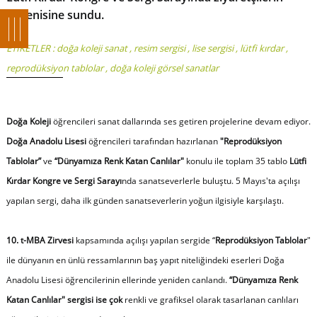
beğenisine sundu.
ETİKETLER :
doğa koleji sanat
,
resim sergisi
,
lise sergisi
,
lütfi kırdar
,
reprodüksiyon tablolar
,
doğa koleji görsel sanatlar
Doğa Koleji
öğrencileri sanat dallarında ses getiren projelerine devam ediyor.
Doğa Anadolu Lisesi
öğrencileri tarafından hazırlanan
"Reprodüksiyon
Tablolar”
ve
“Dünyamıza Renk Katan Canlılar"
konulu ile toplam 35 tablo
Lütfi
Kırdar Kongre ve Sergi Sarayı
nda sanatseverlerle buluştu. 5 Mayıs'ta açılışı
yapılan sergi, daha ilk günden sanatseverlerin yoğun ilgisiyle karşılaştı.
10. t-MBA Zirvesi
kapsamında açılışı yapılan sergide “
Reprodüksiyon Tablolar
"
ile dünyanın en ünlü ressamlarının baş yapıt niteliğindeki eserleri Doğa
Anadolu Lisesi öğrencilerinin ellerinde yeniden canlandı.
“Dünyamıza Renk
Katan Canlılar" sergisi ise çok
renkli ve grafiksel olarak tasarlanan canlıları