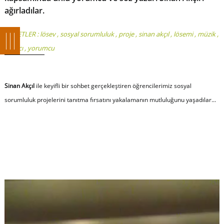
ağırladılar.
ETİKETLER :
lösev
,
sosyal sorumluluk
,
proje
,
sinan akçıl
,
lösemi
,
müzik
,
şarkıcı
,
yorumcu
Sinan Akçıl
ile keyifli bir sohbet gerçekleştiren öğrencilerimiz sosyal
sorumluluk projelerini tanıtma fırsatını yakalamanın mutluluğunu yaşadılar...