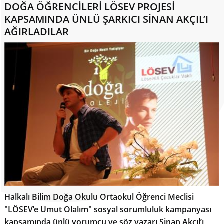
DOĞA ÖĞRENCİLERİ LÖSEV PROJESİ
KAPSAMINDA ÜNLÜ ŞARKICI SİNAN AKÇIL’I
AĞIRLADILAR
Halkalı Bilim Doğa Okulu Ortaokul Öğrenci Meclisi
"LÖSEV’e Umut Olalım" sosyal sorumluluk kampanyası
kapsamında ünlü yorumcu ve söz yazarı Sinan Akçıl’ı