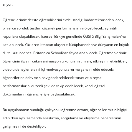
alıyor.
Öğrencilerimiz derste öğrendiklerini evde istediği kadar tekrar edebilecek,
binlerce soruluk testleri çözerek performanslarını ölçebilecek, ayrıntılı
raporlara ulaşabilecek, isterse Türkiye genelinde Ödüllü Bilgi Yarışmaları’na
katılabilecek. Yüzlerce kitaptan oluşan e-kütüphaneden ve dünyanın en büyük
dijital kütüphanesi Britannica School’dan faydalanabilecek. Öğretmenlerimiz,
öğrencinin ilgisini çeken animasyonlu konu anlatımları, etkileşimli etkinlikler,
videolu deneylerle sınıf içi motivasyonu artırma şansını elde edecek;
öğrencilerine ödev ve sınav gönderebilecek; sınav ve bireysel
performanslarını düzenli şekilde takip edebilecek, kendi eğitsel
dokümanlarını öğrencileriyle paylaşabilecek.
Bu uygulamanın sunduğu çok yönlü öğrenme ortamı, öğrencilerimizin bilgiyi
edinirken aynı zamanda araştırma, sorgulama ve eleştirme becerilerinin
gelişmesini de destekliyor.