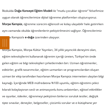
İlkokulda
Doğa Konsepti Eğitim Modeli
ile “
mutlu çocuklar öğrenir
” felsefimize
uygun olarak öğrencilerimize dijital öğrenme platformları oluşturuyoruz.
Morpa Kampüs
, öğrenme sürecini eğlenceli ve kolay ulaşabilir hale getirirken
aynı zamanda okulda öğrenilenlerin pekiştirilmesini sağlıyor. Öğrencilerimiz
Morpa Kampüs’e
e-doğa
üzerinden ulaşıyor.
Morpa Kampüs, Morpa Kültür Yayınları, 34 yıllık yayıncılık deneyimi olan,
eğitim teknolojilerini kullanarak öğrenim içeriği üreten, Türkiye’nin önde
gelen eğitim ve bilgi teknolojileri şirketlerinden biri. Uzman öğretmenler,
editörler, grafik tasarımcılar, eğitim uzmanları ve programcılardan oluşan
uzman bir ekip tarafından hazırlanan Morpa Kampüs internetten ulaşılan bilgi
kaynağı. İçeriğinde MEB müfredatına %100 uyumlu, eğitim-öğretimi çekici
kılarak kolaylaştıran sesli ve animasyonlu konu anlatımları, eğitsel etkinlikler
ve oyunlar, ödevler, öğrenmeyi pekiştiren binlerce soruluk testler, değişik
tipte sınavlar, deneyler, belgeseller, çözümlü sorular ve e-kütüphane yer