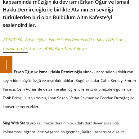
kapsamında müziğin iki dev ismi Erkan Oğur ve İsmail
Hakkı Demircioğlu ile birlikte Ata'nın en sevdiği
türkülerden biri olan Bülbülüm Altın Kafeste'yi
seslendirdiler.
ETİKETLER :
Erkan Oğur
,
İsmail Hakkı Demircioğlu
,
Sing With Stars
,
müzik
,
proje
,
konser
,
Bülbülüm Altın Kafeste
Başta
Erkan Oğur
ve
İsmail Hakkı Demircioğlu
olmak üzere salonu dolduran
seyirciden büyük övgü ve teşekkür aldılar. Bugüne kadar Cahit Berkay, Emrah
Karaca, Cem Adrian ile de sahne alan öğrencilerimiz önümüzdeki günlerde
Fatih Erkoç, Hüsnü Arkan, İlhan Şeşen, Vedat Sakman ve Feridun Düzağaç ile
konserler verecekler.
Sing With Stars
projesi, müzik dersinin okuldaki dört duvar arasında
kalmaması, öğrencilerin yaşantısına geçmesi, kaliteli sanatçılarla kaliteli