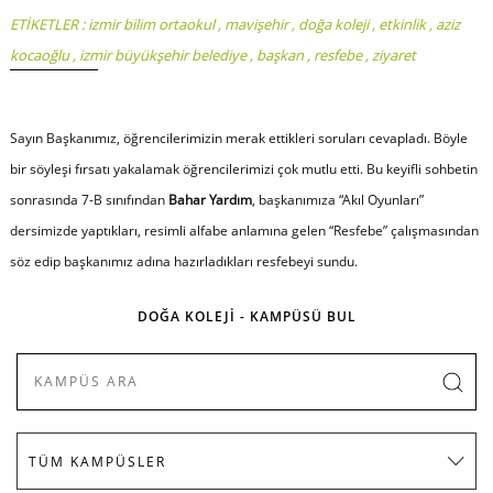
ETİKETLER :
izmir bilim ortaokul
,
mavişehir
,
doğa koleji
,
etkinlik
,
aziz
kocaoğlu
,
izmir büyükşehir belediye
,
başkan
,
resfebe
,
ziyaret
Sayın Başkanımız, öğrencilerimizin merak ettikleri soruları cevapladı. Böyle
bir söyleşi fırsatı yakalamak öğrencilerimizi çok mutlu etti. Bu keyifli sohbetin
sonrasında 7-B sınıfından
Bahar Yardım
, başkanımıza “Akıl Oyunları”
dersimizde yaptıkları, resimli alfabe anlamına gelen “Resfebe” çalışmasından
söz edip başkanımız adına hazırladıkları resfebeyi sundu.
DOĞA KOLEJİ - KAMPÜSÜ BUL