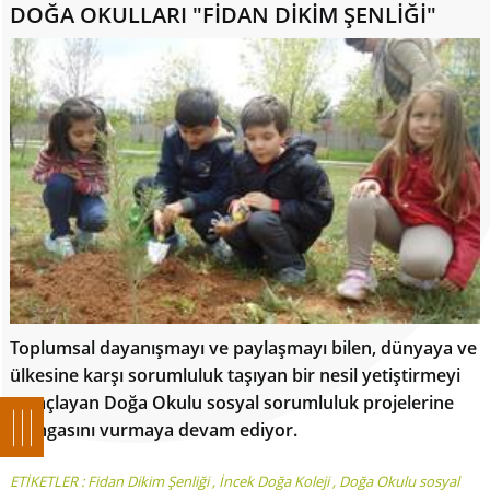
DOĞA OKULLARI "FİDAN DİKİM ŞENLİĞİ"
Toplumsal dayanışmayı ve paylaşmayı bilen, dünyaya ve
ülkesine karşı sorumluluk taşıyan bir nesil yetiştirmeyi
amaçlayan Doğa Okulu sosyal sorumluluk projelerine
damgasını vurmaya devam ediyor.
ETİKETLER :
Fidan Dikim Şenliği
,
İncek Doğa Koleji
,
Doğa Okulu sosyal