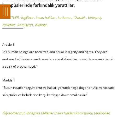
kampüslerinde farkındalık yarattılar.
ETİKETLER :
İngilizce
,
insan hakları
,
kutlama
,
10 aralık
,
birleşmiş
milletler
,
komisyon
,
bildirge
Article 1
"All human beings are born free and equal in dignity and rights. They are
endowed with reason and conscience and should act towards one another in
a spirit of brotherhood."
Madde 1
"Bütün insanlar özgür; onur ve hakları yönünden eşit doğarlar. Akıl ve vicdana
sahiptirler ve birbirlerine karşı kardeşçe davranmalıdırlar."
Öğrencilerimiz, Birleşmiş Milletler İnsan Hakları Komisyonu tarafından