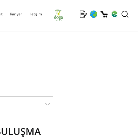
ıt
Kariyer
İletişim
 BULUŞMA