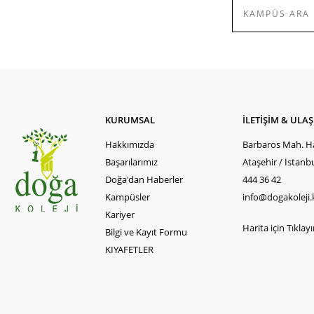
KURUMSAL
İLETİŞİM & ULA
Hakkımızda
Barbaros Mah. Ha
Başarılarımız
Ataşehir / İstanb
Doğa'dan Haberler
444 36 42
Kampüsler
info@dogakoleji.
Kariyer
Harita için Tıklayın
Bilgi ve Kayıt Formu
KIYAFETLER