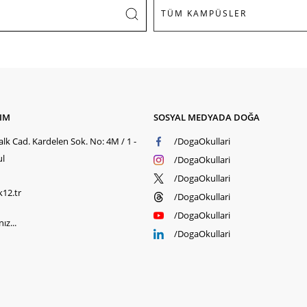
ŞIM
SOSYAL MEDYADA DOĞA
lk Cad. Kardelen Sok. No: 4M / 1 -
/DogaOkullari
ul
/DogaOkullari
/DogaOkullari
k12.tr
/DogaOkullari
/DogaOkullari
ız...
/DogaOkullari