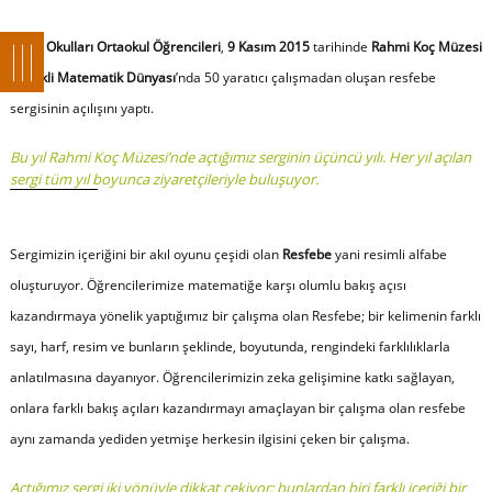
Doğa Okulları Ortaokul Öğrencileri
,
9 Kasım 2015
tarihinde
Rahmi Koç Müzesi
-
Renkli Matematik Dünyası
’nda 50 yaratıcı çalışmadan oluşan resfebe
sergisinin açılışını yaptı.
Bu yıl Rahmi Koç Müzesi’nde açtığımız serginin üçüncü yılı. Her yıl açılan
sergi tüm yıl boyunca ziyaretçileriyle buluşuyor.
Sergimizin içeriğini bir akıl oyunu çeşidi olan
Resfebe
yani resimli alfabe
oluşturuyor. Öğrencilerimize matematiğe karşı olumlu bakış açısı
kazandırmaya yönelik yaptığımız bir çalışma olan Resfebe; bir kelimenin farklı
sayı, harf, resim ve bunların şeklinde, boyutunda, rengindeki farklılıklarla
anlatılmasına dayanıyor. Öğrencilerimizin zeka gelişimine katkı sağlayan,
onlara farklı bakış açıları kazandırmayı amaçlayan bir çalışma olan resfebe
aynı zamanda yediden yetmişe herkesin ilgisini çeken bir çalışma.
Açtığımız sergi iki yönüyle dikkat çekiyor; bunlardan biri farklı içeriği bir