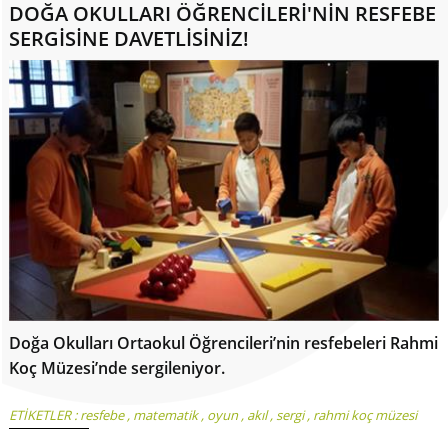
DOĞA OKULLARI ÖĞRENCİLERİ'NİN RESFEBE
SERGİSİNE DAVETLİSİNİZ!
Doğa Okulları Ortaokul Öğrencileri’nin resfebeleri Rahmi
Koç Müzesi’nde sergileniyor.
ETİKETLER :
resfebe
,
matematik
,
oyun
,
akıl
,
sergi
,
rahmi koç müzesi