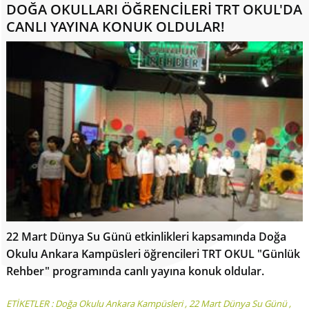
DOĞA OKULLARI ÖĞRENCİLERİ TRT OKUL'DA
CANLI YAYINA KONUK OLDULAR!
22 Mart Dünya Su Günü etkinlikleri kapsamında Doğa
Okulu Ankara Kampüsleri öğrencileri TRT OKUL "Günlük
Rehber" programında canlı yayına konuk oldular.
ETİKETLER :
Doğa Okulu Ankara Kampüsleri
,
22 Mart Dünya Su Günü
,