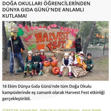
DOĞA OKULLARI ÖĞRENCİLERİNDEN
DÜNYA GIDA GÜNÜ'NDE ANLAMLI
KUTLAMA!
16 Ekim Dünya Gıda Günü'nde tüm Doğa Okulu
kampüslerinde eş zamanlı olarak Harvest Fest etkinliği
gerçekleştirildi.
ETİKETLER :
harvest fest
,
Doğa Okulu Ekoloji Bölümü
,
Hasat Şenliği
,