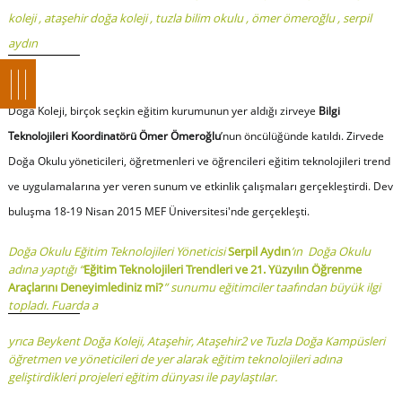
koleji
,
ataşehir doğa koleji
,
tuzla bilim okulu
,
ömer ömeroğlu
,
serpil
aydın
Doğa Koleji, birçok seçkin eğitim kurumunun yer aldığı zirveye
Bilgi
Teknolojileri Koordinatörü Ömer Ömeroğlu
’nun öncülüğünde katıldı. Zirvede
Doğa Okulu yöneticileri, öğretmenleri ve öğrencileri eğitim teknolojileri trend
ve uygulamalarına yer veren sunum ve etkinlik çalışmaları gerçekleştirdi. Dev
buluşma 18-19 Nisan 2015 MEF Üniversitesi'nde gerçekleşti.
Doğa Okulu Eğitim Teknolojileri Yöneticisi
Serpil Aydın
’ın Doğa Okulu
adına yaptığı “
Eğitim Teknolojileri Trendleri ve 21. Yüzyılın Öğrenme
Araçlarını Deneyimlediniz mi?
” sunumu eğitimciler taafından büyük ilgi
topladı. Fuarda a
yrıca Beykent Doğa Koleji, Ataşehir, Ataşehir2 ve Tuzla Doğa Kampüsleri
öğretmen ve yöneticileri de yer alarak eğitim teknolojileri adına
geliştirdikleri projeleri eğitim dünyası ile paylaştılar.