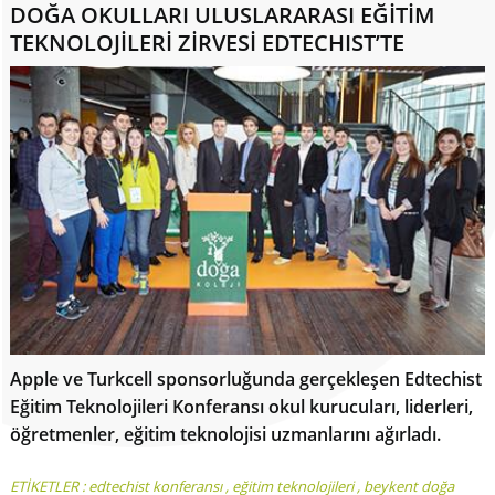
DOĞA OKULLARI ULUSLARARASI EĞİTİM
TEKNOLOJİLERİ ZİRVESİ EDTECHIST’TE
Apple ve Turkcell sponsorluğunda gerçekleşen Edtechist
Eğitim Teknolojileri Konferansı okul kurucuları, liderleri,
öğretmenler, eğitim teknolojisi uzmanlarını ağırladı.
ETİKETLER :
edtechist konferansı
,
eğitim teknolojileri
,
beykent doğa