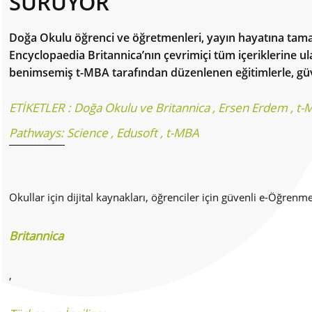
SÜRÜYOR
Doğa Okulu öğrenci ve öğretmenleri, yayın hayatına tama
Encyclopaedia Britannica’nın çevrimiçi tüm içeriklerine u
benimsemiş t-MBA tarafından düzenlenen eğitimlerle, güveni
ETİKETLER :
Doğa Okulu ve Britannica
,
Ersen Erdem
,
t-
Pathways: Science
,
Edusoft
,
t-MBA
Okullar için dijital kaynakları, öğrenciler için güvenli e-Öğre
Britannica
,