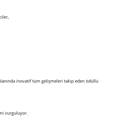
iler,
m alanında inovatif tüm gelişmeleri takip eden ödüllü
mi vurguluyor.