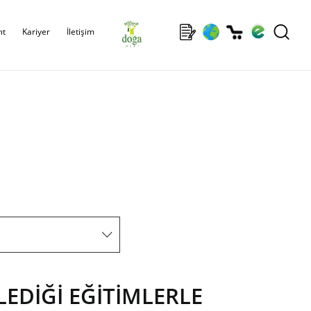
ıt
Kariyer
İletişim
LEDİĞİ EĞİTİMLERLE