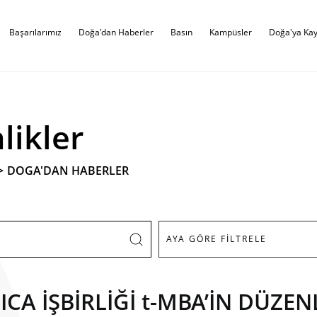
Başarılarımız
Doğa'dan Haberler
Basın
Kampüsler
Doğa'ya Kay
likler
>
DOGA'DAN HABERLER
CA İŞBİRLİĞİ t-MBA’İN DÜZEN