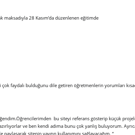
mak maksadıyla 28 Kasım’da düzenlenen eğitimde
eri çok faydalı bulduğunu dile getiren öğretmenlerin yorumları kısa
 beğendim.Öğrencilerimden bu siteyi referans gösterip küçük proj
azırlıyorlar ve ben kendi adıma bunu çok yanlış buluyorum. Ayrıca 
paylaşarak sitenin yaygın kullanımını sağlayacağım. “