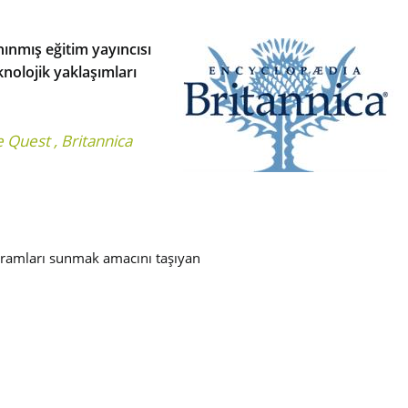
ınmış eğitim yayıncısı
nolojik yaklaşımları
e Quest
,
Britannica
rogramları sunmak amacını taşıyan