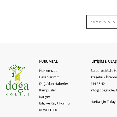
KURUMSAL
İLETİŞİM & ULA
Hakkımızda
Barbaros Mah. Ha
Başarılarımız
Ataşehir / İstanb
Doğa'dan Haberler
444 36 42
Kampüsler
info@dogakoleji.
Kariyer
Harita için Tıklayın
Bilgi ve Kayıt Formu
KIYAFETLER