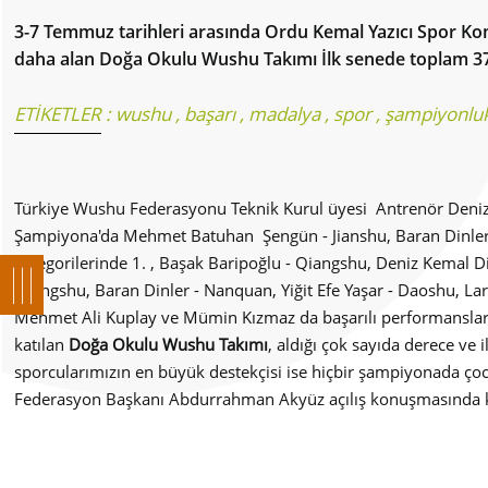
3-7 Temmuz tarihleri arasında Ordu Kemal Yazıcı Spor Ko
daha alan Doğa Okulu Wushu Takımı İlk senede toplam 3
ETİKETLER :
wushu
,
başarı
,
madalya
,
spor
,
şampiyonlu
Türkiye Wushu Federasyonu Teknik Kurul üyesi Antrenör Deniz 
Şampiyona'da Mehmet Batuhan Şengün - Jianshu, Baran Dinler
kategorilerinde 1. , Başak Baripoğlu - Qiangshu, Deniz Kemal 
Qiangshu, Baran Dinler - Nanquan, Yiğit Efe Yaşar - Daoshu, La
Mehmet Ali Kuplay ve Mümin Kızmaz da başarılı performanslarıyl
katılan
Doğa Okulu Wushu Takımı
, aldığı çok sayıda derece ve
sporcularımızın en büyük destekçisi ise hiçbir şampiyonada çocu
Federasyon Başkanı Abdurrahman Akyüz açılış konuşmasında katk