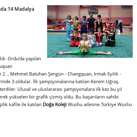
’nda 14 Madalya
dı. Ordu’da yapılan
buquan
de 2. , Mehmet Batuhan Şengün - Changquan, Irmak Eyilik -
inde 3.oldular. İlk şampiyonalarına katılan Kerem Uğraş,
diler. Ulusal ve uluslararası şampiyonalara ilk kez bu yıl
rek yükselen bir grafik çizmiş oldu. Bu başarıların sahibi
ik kafile ile katılan
Doğa Koleji
Wushu ailesine Türkiye Wushu