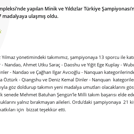
mpleksi’nde yapılan Minik ve Yıldızlar Türkiye Şampiyonası
7 madalyaya ulaşmış oldu.
k
Yılmaz yönetimindeki takımımız, şampiyonaya 13 sporcu ile katıl
 - Nandao, Ahmet Utku Saraç - Daoshu ve Yiğit Ege Kuplay - Wu
Dinler - Nandao ve Çağhan Ilgar Avcıoğlu - Nanquan kategorilerin
ra Öztürk - Qiangshu ve Deniz Kemal Dinler - Nanquan kategoriler
a göz doldurup takımın yeni madalya umutları olacaklarını göster
 ilk senede Mehmet Batuhan Şengün'le Milli takım başarısı elde ede
klarını yalnız bırakmayan aileleri. Ordu’daki şampiyonaya 21 kişil
ıları için bizzat teşekkür etti.