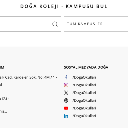
DOĞA KOLEJİ - KAMPÜSÜ BUL
ŞIM
SOSYAL MEDYADA DOĞA
lk Cad. Kardelen Sok. No: 4M / 1 -
/DogaOkullari
ul
/DogaOkullari
/DogaOkullari
k12.tr
/DogaOkullari
/DogaOkullari
ız...
/DogaOkullari