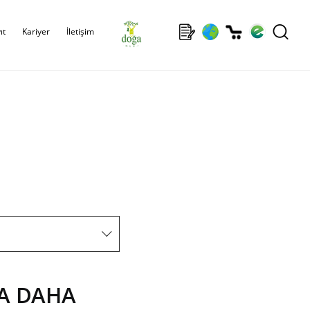
ıt
Kariyer
İletişim
YA DAHA