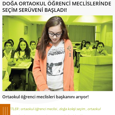
DOĞA ORTAOKUL ÖĞRENCİ MECLİSLERİNDE
SEÇİM SERÜVENİ BAŞLADI!
Ortaokul öğrenci meclisleri başkanını arıyor!
ETİKETLER :
ortaokul öğrenci meclisi
,
doğa koleji seçim
,
ortaokul