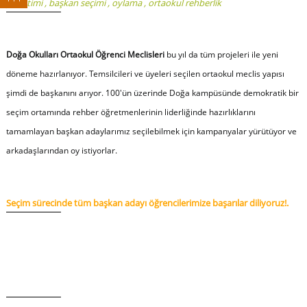
yönetimi
,
başkan seçimi
,
oylama
,
ortaokul rehberlik
Doğa Okulları Ortaokul Öğrenci Meclisleri
bu yıl da tüm projeleri ile yeni
döneme hazırlanıyor. Temsilcileri ve üyeleri seçilen ortaokul meclis yapısı
şimdi de başkanını arıyor. 100'ün üzerinde Doğa kampüsünde demokratik bir
seçim ortamında rehber öğretmenlerinin liderliğinde hazırlıklarını
tamamlayan başkan adaylarımız seçilebilmek için kampanyalar yürütüyor ve
arkadaşlarından oy istiyorlar.
Seçim sürecinde tüm başkan adayı öğrencilerimize başarılar diliyoruz!.