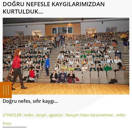
DOĞRU NEFESLE KAYGILARIMIZDAN
KURTULDUK…
Doğru nefes, sıfır kaygı…
ETİKETLER :
nefes
,
terapi
,
egzersiz
,
Nevşah Fidan Karamehmet
,
nefes
koçu