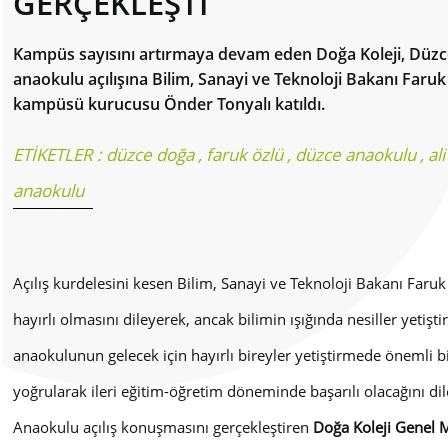
GERÇEKLEŞTİ
Kampüs sayısını artırmaya devam eden Doğa Koleji, Düzce
anaokulu açılışına Bilim, Sanayi ve Teknoloji Bakanı Faru
kampüsü kurucusu Önder Tonyalı katıldı.
ETİKETLER :
düzce doğa
,
faruk özlü
,
düzce anaokulu
,
ali
anaokulu
Açılış kurdelesini kesen Bilim, Sanayi ve Teknoloji Bakanı Faru
hayırlı olmasını dileyerek, ancak bilimin ışığında nesiller yetiş
anaokulunun gelecek için hayırlı bireyler yetiştirmede önemli 
yoğrularak ileri eğitim-öğretim döneminde başarılı olacağını dil
Anaokulu açılış konuşmasını gerçekleştiren
Doğa Koleji Genel M