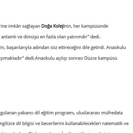
lerine imkân sağlayan
Doğa Koleji
nin, her kampüsünde
 anlamlı ve dönüşü en fazla olan yatırımdır
” dedi.
n, başarılarıyla adından söz ettireceğini dile getirdi. Anaokulu
aşımaktadır
” dedi.Anaokulu açılışı sonrası Düzce kampüsü
gulanan yabancı dil eğitim programı, uluslararası müfredata
gilizce dil bilgisi ve becerilerini kullanabilecekleri natematik ve