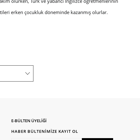
ye hakim olurken, Türk ve yabancı İngilizce öğretmenlerinin
yetileri erken çocukluk döneminde kazanmış olurlar.
E-BÜLTEN ÜYELİĞİ
HABER BÜLTENİMİZE KAYIT OL