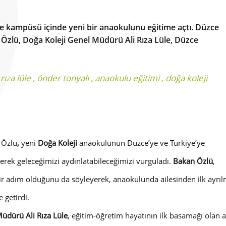
 kampüsü içinde yeni bir anaokulunu eğitime açtı. Düzce
k Özlü, Doğa Koleji Genel Müdürü Ali Rıza Lüle, Düzce
 rıza lüle
,
önder tonyalı
,
anaokulu eğitimi
,
doğa koleji
k Özlü
,
yeni
Doğa Koleji
anaokulunun Düzce’ye ve Türkiye’ye
tirerek geleceğimizi aydınlatabileceğimizi vurguladı.
Bakan Özlü
,
bir adım olduğunu da söyleyerek, anaokulunda ailesinden ilk ayrı
e getirdi.
üdürü Ali Rıza Lüle
, eğitim-öğretim hayatının ilk basamağı olan