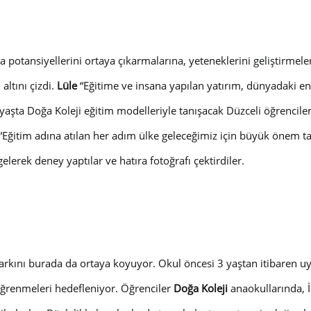
a potansiyellerini ortaya çıkarmalarına, yeteneklerini geliştirme
ltını çizdi.
Lüle
“E
ğitime ve insana yapılan yatırım, dünyadaki en
yaşta Doğa Koleji eğitim modelleriyle tanışacak Düzceli öğrencileri
 “E
ğitim adına atılan her adım ülke geleceğimiz için büyük önem t
 gelerek deney yaptılar ve hatıra fotoğrafı çektirdiler.
kını burada da ortaya koyuyor. Okul öncesi 3 yaştan itibaren uy
 öğrenmeleri hedefleniyor. Öğrenciler
Doğa Koleji
anaokullarında, İn