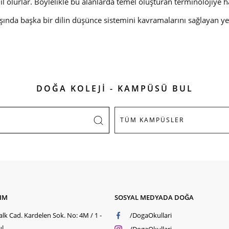
re dahil olurlar. Böylelikle bu alanlarda temel oluşturan terminoloji
 dışında başka bir dilin düşünce sistemini kavramalarını sağlayan 
DOĞA KOLEJİ - KAMPÜSÜ BUL
ŞIM
SOSYAL MEDYADA DOĞA
lk Cad. Kardelen Sok. No: 4M / 1 -
/DogaOkullari
ul
/DogaOkullari