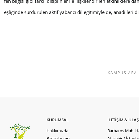
fen bilgisi gibi farklı disiplinler ile ilişkilendirilen etkinlikle
eşliğinde sürdürülen aktif yabancı dil eğitimiyle de, anadilleri
KURUMSAL
İLETİŞİM & ULA
Hakkımızda
Barbaros Mah. Ha
Başarılarımız
Ataşehir / İstanb