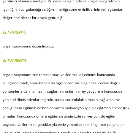
yardımcı olmayı amaçlıyor. Bu nedenle eğitimde veli-öğrenci-öğretmen
işbirliğinin vurgulandığı ve öğrenme-öğretme etkinliklerinin veli açısından
değerlendirilerek bir araya getirildiği
ELT PARENTS
organizasyonunu düzenliyoruz.
ELT PARENTS
organizasyonumuzun temel amacı velilerimizi dil edinimi konusunda
bilinçlendirmek, anne-babaların öğrencilerimizin eğitim sürecine doğru
yöntemlerle dahil olmasını sağlamak, onların birey yetiştirme konusunda
yönlendirilmiş adımlar doğrultusunda sorumluluk almasını sağlamak ve
çocuğumun eğitimin de ben de varım motivasyonuyla biz eğitmenlere destek
olmaları konusunda onlara eğitim sistemimizde rol veriyor. Bu eğitim
boyunca velilerimize çocuklarıyla evde yapabilecekleri İngilizce çalışmalar
konusunda interaktif çalışmalar ve örnek uygulamalar gösteriliyor. Bu