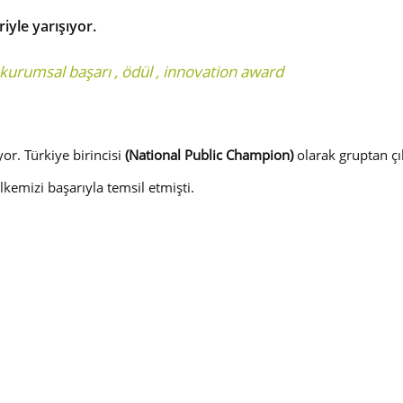
iyle yarışıyor.
kurumsal başarı
,
ödül
,
innovation award
or. Türkiye birincisi
(National Public Champion)
olarak gruptan ç
lkemizi başarıyla temsil etmişti.