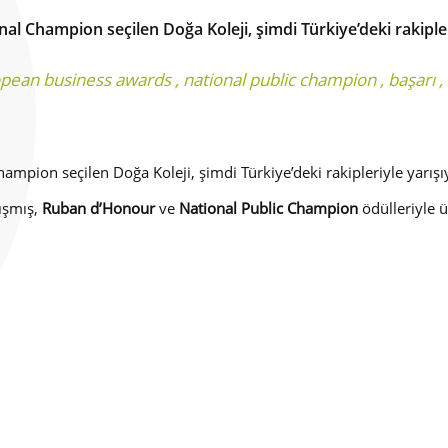
l Champion seçilen Doğa Koleji, şimdi Türkiye’deki rakipler
pean business awards
,
national public champion
,
başarı
,
hampion seçilen Doğa Koleji, şimdi Türkiye’deki rakipleriyle yarışıy
rışmış,
Ruban d’Honour
ve
National Public Champion
ödülleriyle ü