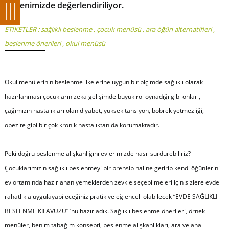
bültenimizde değerlendiriliyor.
ETİKETLER :
sağlıklı beslenme
,
çocuk menüsü
,
ara öğün alternatifleri
,
beslenme önerileri
,
okul menüsü
Okul menülerinin beslenme ilkelerine uygun bir biçimde sağlıklı olarak
hazırlanması çocukların zeka gelişimde büyük rol oynadığı gibi onları,
çağımızın hastalıkları olan diyabet, yüksek tansiyon, böbrek yetmezliği,
obezite gibi bir çok kronik hastalıktan da korumaktadır.
Peki doğru beslenme alışkanlığını evlerimizde nasıl sürdürebiliriz?
Çocuklarımızın sağlıklı beslenmeyi bir prensip haline getirip kendi öğünlerini
ev ortamında hazırlanan yemeklerden zevkle seçebilmeleri için sizlere evde
rahatlıkla uygulayabileceğiniz pratik ve eğlenceli olabilecek “EVDE SAĞLIKLI
BESLENME KILAVUZU” ‘nu hazırladık. Sağlıklı beslenme önerileri, örnek
menüler, benim tabağım konsepti, beslenme alışkanlıkları, ara ve ana