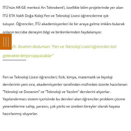
İTÜ’nün AR-GE merkezi Arı Teknokent’i, özellikle bilim projelerinde yer alan
İTÜ ETA Vakfı Doğa Koleji Fen ve Teknoloji Lisesi öğrencilerine ışık
tutuyor. Öğrenciler, İTÜ akademisyenleri ile bir araya gelme imkânı bularak
onların tecrübe deneyim bilgi ve birikimlerinden faydalanıyor.
Prof. Dr. İbrahim Akduman: “Fen ve Teknoloji Lisesi öğrencileri bizi
gelecekte ileriye taşıyacaklar”
Fen ve Teknoloji Lisesi öğrencileri; fizik, kimya, matematik ve biyoloji
derslerinin yanı sıra, akademisyenler tarafından müfredatı özenle hazırlanan
“Teknoloji ve Donanım” ve “Teknoloji ve Yazılım” derslerini alıyorlar.
Yapılandırmacı sistem içerisinde bu dersleri alan öğrenciler problem çözme
yeteneklerine sahip, yaratıcı, çok yönlü ve üretken bireyler olarak hayata
hazırlanmış oluyorlar.