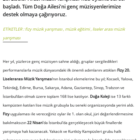
başladı. Tüm Doğa Ailesi'ni genç müzisyenlerimize
destek olmaya çağırıyoruz.
ETİKETLER :
fizy müzik yarışması
,
müzik eğitimi
,
liseler arası müzik
yarışması
Her yıl, yüzlerce genç müzisyen sahne aldığı, gruplar sergiledikleri
performanslarla müzik dünyasındaki ilk önemli adımlarını attıkları
Fizy 20.
Liselerarası Müzik Yarışması
’nın İstanbul elemelerine bu yıl; Kocaeli, Yalova,
Tekirdağ, Edirne, Bursa, Sakarya, Adana, Gaziantep, Sinop, Trabzon ve
İstanbul‘dan olmak üzere toplam 168 lise katılıyor.
Doğa Koleji
ise 13 farklı
kampüsten katılan lise müzik grubuyla bu seneki organizasyonda yerini aldı.
Fizy
uygulaması ile vereceğiniz oylar ile 1. olan okul, jüri değerlendirmesine
bakılmaksızın
22 Nisan'
da İstanbul'da gerçekleşecek büyük finallerde
yarışmaya hak kazanacak. Yakacık ve Kurtköy Kampüsleri grubu halk