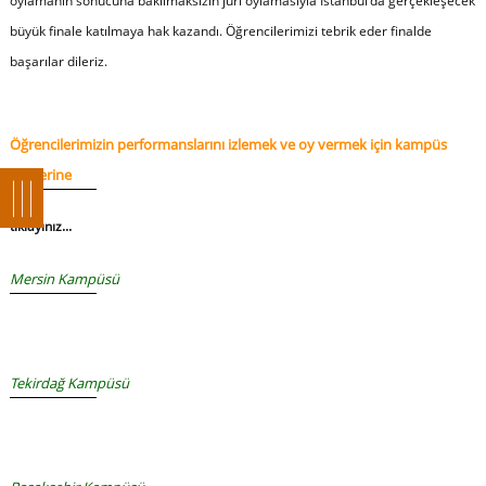
oylamanın sonucuna bakılmaksızın jüri oylamasıyla İstanbul'da gerçekleşecek
büyük finale katılmaya hak kazandı. Öğrencilerimizi tebrik eder finalde
başarılar dileriz.
Öğrencilerimizin performanslarını izlemek ve oy vermek için kampüs
isimlerine
tıklayınız...
Mersin Kampüsü
Tekirdağ Kampüsü