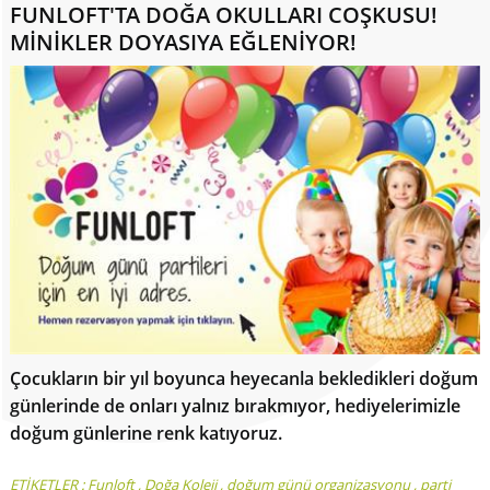
FUNLOFT'TA DOĞA OKULLARI COŞKUSU!
MİNİKLER DOYASIYA EĞLENİYOR!
Çocukların bir yıl boyunca heyecanla bekledikleri doğum
günlerinde de onları yalnız bırakmıyor, hediyelerimizle
doğum günlerine renk katıyoruz.
ETİKETLER :
Funloft
,
Doğa Koleji
,
doğum günü organizasyonu
,
parti