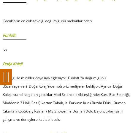
Çocukların en çok sevdiği doğum günü mekanlarından
Funloft
ve
Doğa Koleji
işbirliği ile minikler doyasıya eğleniyor. Funloft ’ta doğum günü
düzenleyenleri Doğa Koleji’nden sürpriz hediyeler bekliyor. Ayrıca Doğa
Koleji standına gelen çocuklar Mad Science ekibi eşliğinde; Kuru Buz Etkinliği,
Maddenin 3 Hali, Ses Çıkartan Tabak, Isı Farkının Kuru Buzda Etkisi, Duman
Çıkartan Köpükler, İksirler / MS Shower ile Duman Dolu Baloncuklar isimli
çalışma ve deneylere katılabilecek.