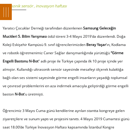
ultrasonik sensör
,
inovasyon haftası
Yaratıcı Çocuklar Derneği tarafından düzenlenen
Samsung Geleceğin
Mucitleri 5. Bilim Yarışması
ödül töreni 3-4 Mayıs 2019'da düzenlendi. Doğa
Koleji Eskişehir Kampüsü 9. sınıf öğrencilerimizden
Beray Yaşar
’ın, Kodlama
ve robotik öğretmenimiz Caner Sağlar danışmanlığında yürüttüğü
“Görme
Engelli Bastonu N-Bot
" adlı proje ile Türkiye çapında ilk 10 proje içinde yer
almıştır. Kullandığı ultrasonik sensör sayesinde mesafeyi ölçerek kulaklığa
bağlı olan ses sistemi sayesinde görme engelli insanların yaşadığı toplumsal
ve çevresel problemlerini en aza indirmek amacıyla geliştirdiği görme engelli
baston
N-Bot
'u üretmişti.
Öğrencimiz 3 Mayıs Cuma günü kendilerine ayrılan stantta kongreye gelen
ziyaretçilere ve sunum yaptı ve projesini tanıttı. 4 Mayıs 2019 Cumartesi günü
saat 18.00’de Türkiye İnovasyon Haftası kapsamında İstanbul Kongre