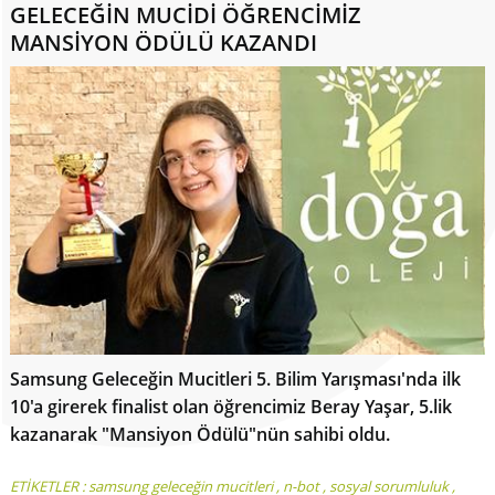
GELECEĞİN MUCİDİ ÖĞRENCİMİZ
MANSİYON ÖDÜLÜ KAZANDI
Samsung Geleceğin Mucitleri 5. Bilim Yarışması'nda ilk
10'a girerek finalist olan öğrencimiz Beray Yaşar, 5.lik
kazanarak "Mansiyon Ödülü"nün sahibi oldu.
ETİKETLER :
samsung geleceğin mucitleri
,
n-bot
,
sosyal sorumluluk
,