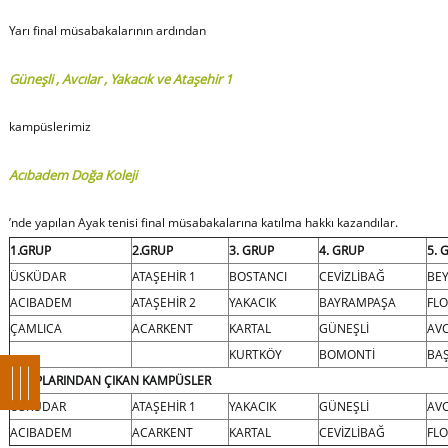
Yarı final müsabakalarının ardından
Güneşli , Avcılar , Yakacık ve Ataşehir 1
kampüslerimiz
Acıbadem Doğa Koleji
’nde yapılan Ayak tenisi final müsabakalarına katılma hakkı kazandılar.
1.GRUP
2.GRUP
3. GRUP
4. GRUP
5. 
ÜSKÜDAR
ATAŞEHİR 1
BOSTANCI
CEVİZLİBAĞ
BE
ACIBADEM
ATAŞEHİR 2
YAKACIK
BAYRAMPAŞA
FLO
ÇAMLICA
ACARKENT
KARTAL
GÜNEŞLİ
AVC
KURTKÖY
BOMONTİ
BA
GRUPLARINDAN ÇIKAN KAMPÜSLER
ÜSKÜDAR
ATAŞEHİR 1
YAKACIK
GÜNEŞLİ
AVC
ACIBADEM
ACARKENT
KARTAL
CEVİZLİBAĞ
FLO