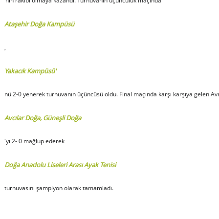
’nin rakibi olmaya kazandı. Turnuvanın üçüncülük maçında
Ataşehir Doğa Kampüsü
,
Yakacık Kampüsü'
nü 2-0 yenerek turnuvanın üçüncüsü oldu. Final maçında karşı karşıya gelen 
Avcılar Doğa, Güneşli Doğa
'yı 2- 0 mağlup ederek
Doğa Anadolu Liseleri Arası Ayak Tenisi
turnuvasını şampiyon olarak tamamladı.