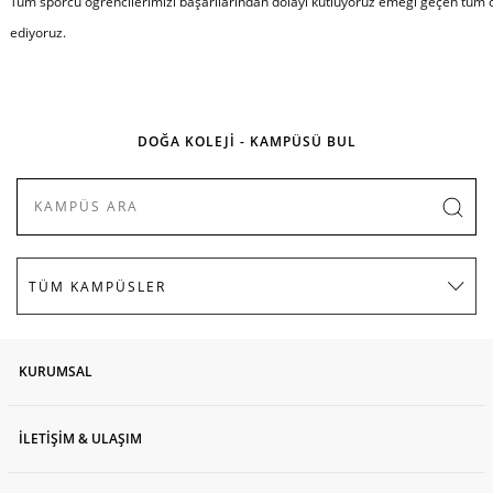
Tüm sporcu öğrencilerimizi başarılarından dolayı kutluyoruz emeği geçen tüm
ediyoruz.
DOĞA KOLEJİ - KAMPÜSÜ BUL
KURUMSAL
İLETİŞİM & ULAŞIM