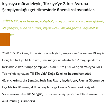
kıyasıya mücadeleyle, Türkiye’ye 2. kez Avrupa
Şampiyonluğu getirilmesinde önemli rol oynadılar.
ETİKETLER :
spor başarısı
,
voleybol
,
voleybol milli takımı
,
spor eğitimi
,
lila şengün
,
sude naz uzun
,
ilayda uçak
,
aleyna göçme
,
ege melisa
bükmen
2020 CEV U19 Genç Kızlar Avrupa Voleybol Şampiyonası’na katılan 19 Yaş Altı
Genç Kız Türkiye Milli Takımı, final maçında Sırbistan’ı 3-2 mağlup ederek
tarihinde 2. kez Avrupa Şampiyonu oldu. 19 Yaş Altı Genç Kız Voleybol Milli
Takımı’nda oynayan
İTÜ ETA Vakfı Doğa Koleji Acıbadem Kampüsü
öğrencilerimiz Lila Şengün, Sude Naz Uzun, İlayda Uçak, Aleyna Göçmen ve
Ege Melisa Bükmen,
aldıkları sayılarla galibiyete önemli katkı sağladı.
Sporcularımızdan
Lila Şengün,
turnuvanın en iyi pasörü ödülünü kazanarak
okulumuzu gururlandırdı.