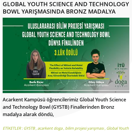
GLOBAL YOUTH SCIENCE AND TECHNOLOGY
BOWL YARIŞMASINDA BRONZ MADALYA
Acarkent Kampüsü öğrencilerimiz Global Youth Science
and Technology Bowl (GYSTB) Finallerinden Bronz
madalya alarak döndü,
ETİKETLER :
GYSTB
,
acarkent doga
,
bilim projesi yarışması
,
Global Youth