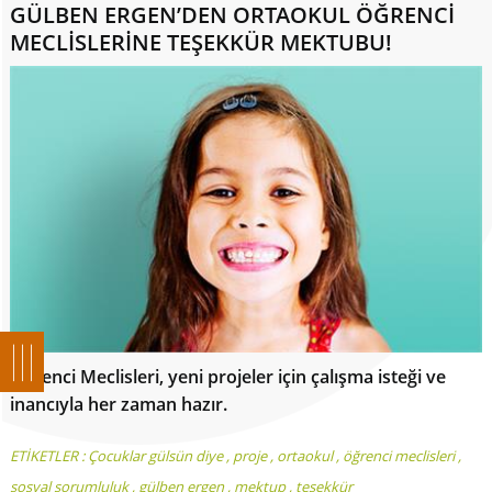
GÜLBEN ERGEN’DEN ORTAOKUL ÖĞRENCİ
MECLİSLERİNE TEŞEKKÜR MEKTUBU!
Öğrenci Meclisleri, yeni projeler için çalışma isteği ve
inancıyla her zaman hazır.
ETİKETLER :
Çocuklar gülsün diye
,
proje
,
ortaokul
,
öğrenci meclisleri
,
sosyal sorumluluk
,
gülben ergen
,
mektup
,
teşekkür