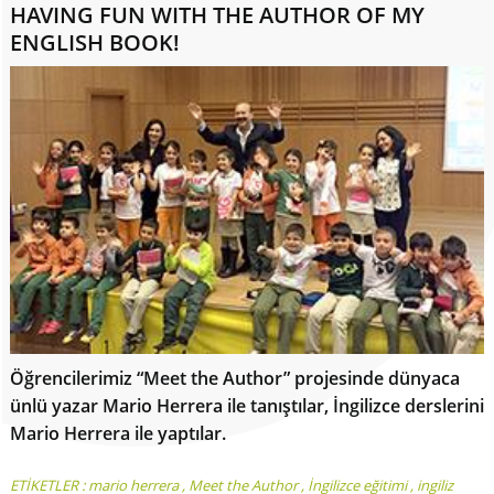
HAVING FUN WITH THE AUTHOR OF MY
ENGLISH BOOK!
Öğrencilerimiz “Meet the Author” projesinde dünyaca
ünlü yazar Mario Herrera ile tanıştılar, İngilizce derslerini
Mario Herrera ile yaptılar.
ETİKETLER :
mario herrera
,
Meet the Author
,
İngilizce eğitimi
,
ingiliz