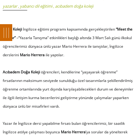
yazarlar
,
yabancı dil eğitimi
,
acıbadem doğa koleji
Doğa Koleji
İngilizce eğitimi programı kapsamında gerçekleştirilen
“Meet the
Author”
–“Yazarla Tanışma” etkinlikleri başlığı altında 3 Mart Salı günü ilkokul
öğrencilerimiz dünyaca ünlü yazar Mario Herrera ile tanıştılar, İngilizce
derslerini
Mario Herrera
ile yaptılar.
Acıbadem Doğa Koleji
öğrencileri, kendilerine “yaşayarak öğrenme”
fırsatlarının maksimum seviyede sunulduğu özel tasarımlarla şekillendirilmiş
öğrenme ortamlarında yurt dışında karşılaşabilecekleri durum ve deneyimler
ile ilgili iletişim kurma becerilerini geliştirme yönünde çalışmalar yaparken
dünyaca ünlü bir misafirleri vardı.
Yazar ile İngilizce dersi yapabilme fırsatı bulan öğrencilerimiz, bir saatlik
İngilizce atölye çalışması boyunca
Mario Herrera
’ya sorular da yönelterek