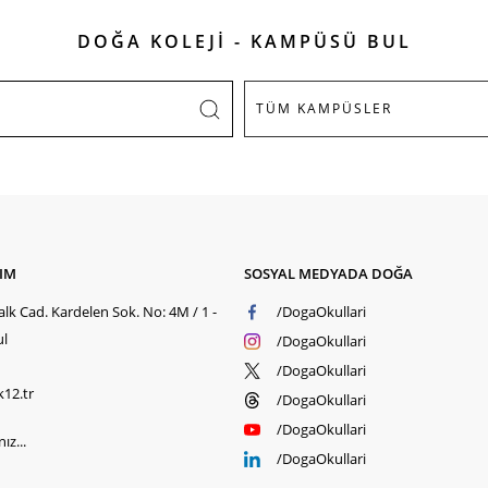
DOĞA KOLEJİ - KAMPÜSÜ BUL
ŞIM
SOSYAL MEDYADA DOĞA
lk Cad. Kardelen Sok. No: 4M / 1 -
/DogaOkullari
ul
/DogaOkullari
/DogaOkullari
k12.tr
/DogaOkullari
/DogaOkullari
ız...
/DogaOkullari