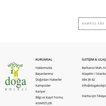
KURUMSAL
İLETİŞİM & ULA
Hakkımızda
Barbaros Mah. Ha
Başarılarımız
Ataşehir / İstanb
Doğa'dan Haberler
444 36 42
Kampüsler
info@dogakoleji.
Kariyer
Harita için Tıklayın
Bilgi ve Kayıt Formu
KIYAFETLER