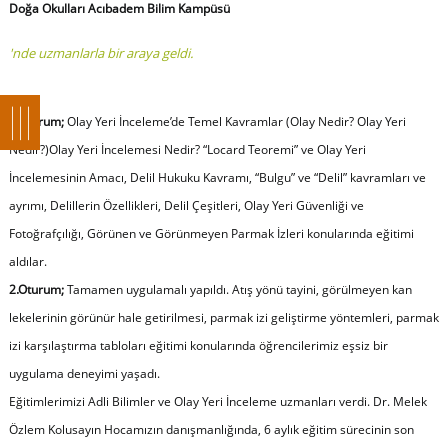
Doğa Okulları Acıbadem Bilim Kampüsü
'nde uzmanlarla bir araya geldi.
1.Oturum;
Olay Yeri İnceleme’de Temel Kavramlar (Olay Nedir? Olay Yeri
Nedir?)Olay Yeri İncelemesi Nedir? “Locard Teoremi” ve Olay Yeri
İncelemesinin Amacı, Delil Hukuku Kavramı, “Bulgu” ve “Delil” kavramları ve
ayrımı, Delillerin Özellikleri, Delil Çeşitleri, Olay Yeri Güvenliği ve
Fotoğrafçılığı, Görünen ve Görünmeyen Parmak İzleri konularında eğitimi
aldılar.
2.Oturum;
Tamamen uygulamalı yapıldı. Atış yönü tayini, görülmeyen kan
lekelerinin görünür hale getirilmesi, parmak izi geliştirme yöntemleri, parmak
izi karşılaştırma tabloları eğitimi konularında öğrencilerimiz eşsiz bir
uygulama deneyimi yaşadı.
Eğitimlerimizi Adli Bilimler ve Olay Yeri İnceleme uzmanları verdi. Dr. Melek
Özlem Kolusayın Hocamızın danışmanlığında, 6 aylık eğitim sürecinin son