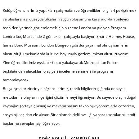
Kulüp öğrencilerimiz yaptıkları çalışmaları ve öğrendikleri bilgileri pekiştirmek
ve uluslararası düzeyde ülkelerin suçun oluşumuna karşı aldıkları önleyici
tedbirleri yerinde gözlemlemek için bu sene Londra ya gidiyor. Program
Londra Suç Müzesinde 2 günlük bir çalıştayla başlıyor. Sharle Holmes House,
James Bond Museum, London Dungeon gibi dünyaya mal olmuş isimlerin
oluşturduğu mekânlarda kültürel boyutuyla gözlem imkanı oluşturuyoruz.
Yine öğrencilerimiz eşsiz bir fırsat yakalayarak Metropolitan Police
teşkilatından alacakları olay yeri inceleme semineri ile programı
tamamlayacak.
Bu çalışmalar zinciriyle öğrencilerimiz, teorik bilgilerin ışığında deneysel
metotlar ile olayların içeriğini çözümlemeyi öğreniyor. Bu sayede olayın doğal
kaynağını (ortaya çıkışını) ve mekanizmasını teknolojik yöntemlerle çözerken,
sosyolojik açıdan ele alıyor. Bir anlamda delil avcılığı yaparak sorularını kendi
başlarına cevaplamayı öğreniyor.
DOĞA KOLEJİ - KAMPÜSÜ BUL