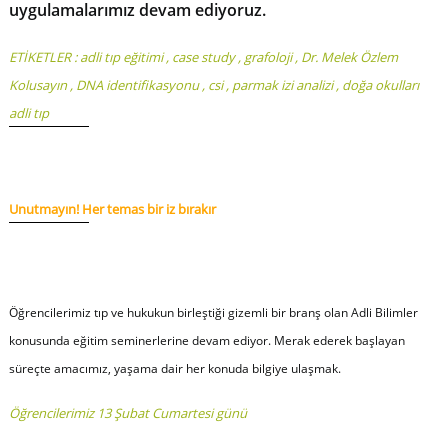
uygulamalarımız devam ediyoruz.
ETİKETLER :
adli tıp eğitimi
,
case study
,
grafoloji
,
Dr. Melek Özlem
Kolusayın
,
DNA identifikasyonu
,
csi
,
parmak izi analizi
,
doğa okulları
adli tıp
Unutmayın! Her temas bir iz bırakır
Öğrencilerimiz tıp ve hukukun birleştiği gizemli bir branş olan Adli Bilimler
konusunda eğitim seminerlerine devam ediyor. Merak ederek başlayan
süreçte amacımız, yaşama dair her konuda bilgiye ulaşmak.
Öğrencilerimiz 13 Şubat Cumartesi günü