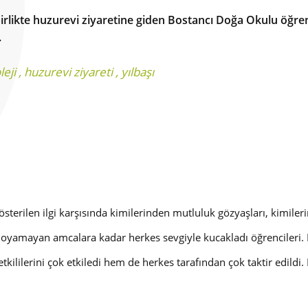
irlikte huzurevi ziyaretine giden Bostancı Doğa Okulu öğren
.
leji
,
huzurevi ziyareti
,
yılbaşı
gösterilen ilgi karşısında kimilerinden mutluluk gözyaşları, kimil
 doyamayan amcalara kadar herkes sevgiyle kucakladı öğrencileri
etkililerini çok etkiledi hem de herkes tarafından çok taktir edild