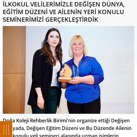
İLKOKUL VELİLERİMİZLE DEĞİŞEN DÜNYA,
EĞİTİM DÜZENİ VE AİLENİN YERİ KONULU
SEMİNERİMİZİ GERÇEKLEŞTİRDİK
Doğa Koleji Rehberlik Birimi'nin organize ettiği Değişen
Dünyada, Değişen Eğitim Düzeni ve Bu Düzende Ailenin
Yeri konulu veli semineri alanında uzman isimlerin