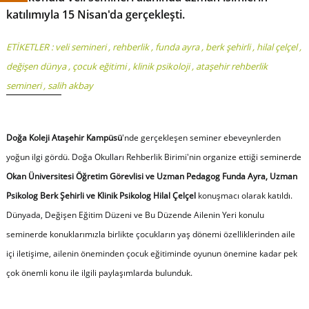
katılımıyla 15 Nisan'da gerçekleşti.
ETİKETLER :
veli semineri
,
rehberlik
,
funda ayra
,
berk şehirli
,
hilal çelçel
,
değişen dünya
,
çocuk eğitimi
,
klinik psikoloji
,
ataşehir rehberlik
semineri
,
salih akbay
Doğa Koleji Ataşehir Kampüsü
'nde gerçekleşen seminer ebeveynlerden
yoğun ilgi gördü. Doğa Okulları Rehberlik Birimi'nin organize ettiği seminerde
Okan Üniversitesi Öğretim Görevlisi ve Uzman Pedagog Funda Ayra, Uzman
Psikolog Berk Şehirli ve Klinik Psikolog Hilal Çelçel
konuşmacı olarak katıldı.
Dünyada, Değişen Eğitim Düzeni ve Bu Düzende Ailenin Yeri konulu
seminerde konuklarımızla birlikte çocukların yaş dönemi özelliklerinden aile
içi iletişime, ailenin öneminden çocuk eğitiminde oyunun önemine kadar pek
çok önemli konu ile ilgili paylaşımlarda bulunduk.