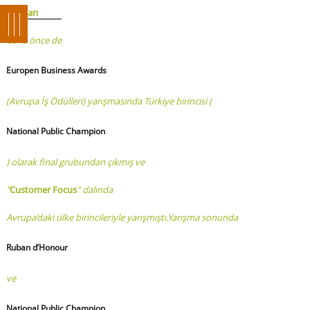
Okulları
daha önce de
Europen Business Awards
(Avrupa İş Ödülleri) yarışmasında Türkiye birincisi (
National Public Champion
) olarak final grubundan çıkmış ve
"
Customer Focus
" dalında
Avrupa’daki ülke birincileriyle yarışmıştı.Yarışma sonunda
Ruban d’Honour
ve
National Public Champion