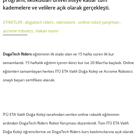
programı, ilkokuldan üniversiteye kadar tüm
kademelere ve velilere açık olarak gerçekleşti.
ETİKETLER :
dogatech riders
,
teknokent
,
online robot yarışması
,
acrome robotics
,
hakan inanır
DogaTech Riders
eğitiminin ilk etabı olan ve 15 hafta süren ilk kur
tamamlandı. 15 haftalık eğitimi içeren ikinci kur ise 20 Mart’ta başladı. Online
eğitimleri tamamlayan herkes İTÜ ETA Vakfı Doğa Koleji ve Acrome Robotics
onaylı başarı sertifikası alacak.
İTÜ ETA Vakfı Doğa Koleji tarafından verilen online robotik eğitiminin
ardından DogaTech Riders Robot Yarışması düzenlendi. Tüm İTÜ ETA Vakfı
Doğa Koleji öğrencilerine ve DogaTech Riders kurs katılımcılarına açık olarak