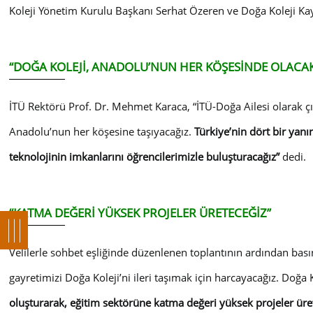
Koleji Yönetim Kurulu Başkanı Serhat Özeren ve Doğa Koleji Ka
“DOĞA KOLEJİ, ANADOLU’NUN HER KÖŞESİNDE OLACA
İTÜ Rektörü Prof. Dr. Mehmet Karaca, “İTÜ-Doğa Ailesi olarak çık
Anadolu’nun her köşesine taşıyacağız.
Türkiye’nin dört bir yan
teknolojinin imkanlarını öğrencilerimizle buluşturacağız”
dedi.
“KATMA DEĞERİ YÜKSEK PROJELER ÜRETECEĞİZ”
Velilerle sohbet eşliğinde düzenlenen toplantının ardından ba
gayretimizi Doğa Koleji’ni ileri taşımak için harcayacağız. Doğ
oluşturarak, eğitim sektörüne katma değeri yüksek projeler üre