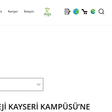
ıt
Kariyer
İletişim
Jİ KAYSERİ KAMPÜSÜ’NE