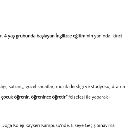
or.
4 yaş grubunda başlayan İngilizce eğitiminin
yanında ikinci
iği, satranç, güzel sanatlar, müzik dersliği ve stüdyosu, drama
 çocuk öğrenir, öğrenince öğretir”
felsefesi ile yaparak -
ı Doğa Koleji Kayseri Kampüsü’nde, Liseye Geçiş Sınavı’na