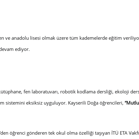
en ve anadolu lisesi olmak üzere tüm kademelerde eğitim veriliy
k devam ediyor.
üphane, fen laboratuvarı, robotik kodlama dersliği, ekoloji dersl
im sistemini eksiksiz uyguluyor. Kayserili Doğa öğrencileri,
“Mutlu
’den öğrenci gönderen tek okul olma özelliği taşıyan İTÜ ETA Vakf