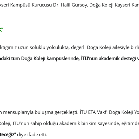
yseri Kampüsü Kurucusu Dr. Halil Gürsoy, Doğa Koleji Kayseri Kam
K”
tığımız uzun soluklu yolculukta, değerli Doğa Koleji ailesiyle birl
ındaki tüm Doğa Koleji kampüslerinde, İTÜ’nün akademik desteği v
sın mensuplarıyla buluşma gerçekleşti. İTÜ ETA Vakfı Doğa Koleji
a Koleji, İTÜ’nün sahip olduğu akademik birikim sayesinde, eğitimd
teceğiz”
diye ifade etti.