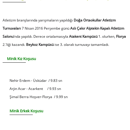
Atletizm branşlarında yarışmaların yapıldığı
Doğa Ortaokullar Atletizm
Turnuvaları
7 Nisan 2016 Perşembe günü
Aslı Çakır Alptekin Kapalı Atletizm
Salonu
’nda yapıldı. Derece ortalamasıyla
Atakent Kampüsü
1. olurken,
Florya
2.'liği kazandı.
Beykoz Kampüsü
ise 3. olarak turnuvayı tamamladı.
Minik Kız Koşusu
Nehir Erdem - Üsküdar / 9.83 sn
Arjin Acar - Acarkent / 9.93 sn
Şimal Berra Hoşver-Florya / 9.99 sn
Minik Erkek Koşusu