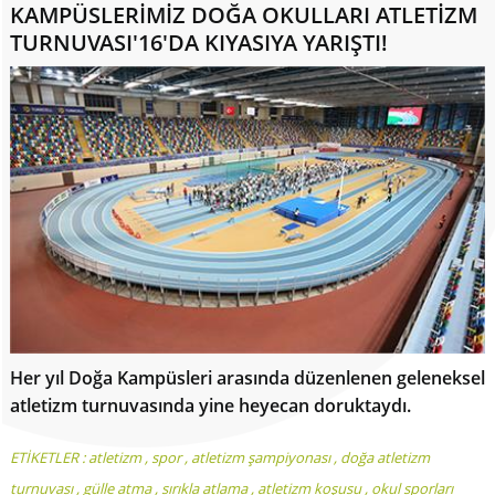
KAMPÜSLERİMİZ DOĞA OKULLARI ATLETİZM
TURNUVASI'16'DA KIYASIYA YARIŞTI!
Her yıl Doğa Kampüsleri arasında düzenlenen geleneksel
atletizm turnuvasında yine heyecan doruktaydı.
ETİKETLER :
atletizm
,
spor
,
atletizm şampiyonası
,
doğa atletizm
turnuvası
,
gülle atma
,
sırıkla atlama
,
atletizm koşusu
,
okul sporları