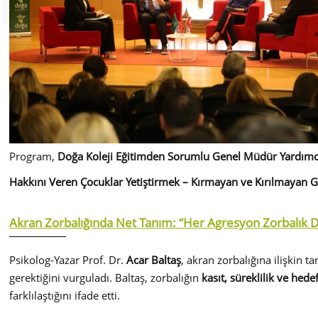
Program,
Doğa Koleji Eğitimden Sorumlu Genel Müdür Yardımcı
Hakkını Veren Çocuklar Yetiştirmek – Kırmayan ve Kırılmayan G
Akran Zorbalığında Net Tanım: “Her Agresyon Zorbalık D
Psikolog-Yazar Prof. Dr.
Acar Baltaş
, akran zorbalığına ilişkin t
gerektiğini vurguladı. Baltaş, zorbalığın
kasıt, süreklilik ve hedef
farklılaştığını ifade etti.