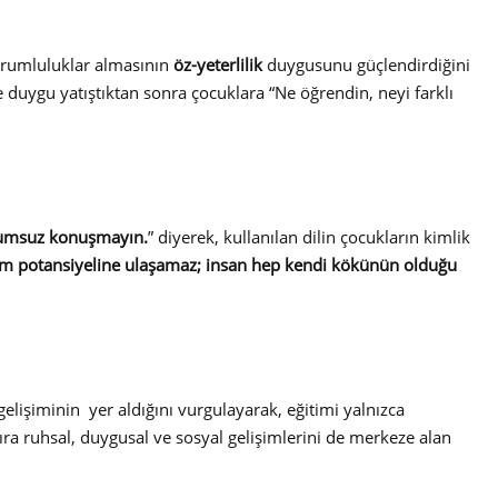
sorumluluklar almasının
öz-yeterlilik
duygusunu güçlendirdiğini
se duygu yatıştıktan sonra çocuklara “Ne öğrendin, neyi farklı
 olumsuz konuşmayın.
” diyerek, kullanılan dilin çocukların kimlik
 tam potansiyeline ulaşamaz; insan hep kendi kökünün olduğu
işiminin yer aldığını vurgulayarak, eğitimi yalnızca
ıra ruhsal, duygusal ve sosyal gelişimlerini de merkeze alan