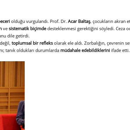
beceri
olduğu vurgulandı. Prof. Dr.
Acar Baltaş
, çocukların akran e
n
ve
sistematik biçimde
desteklenmesi gerektiğini söyledi. Ceza od
nu dile getirdi.
değil,
toplumsal bir refleks
olarak ele aldı. Zorbalığın, çevrenin s
ını; tanık oldukları durumlarda
müdahale edebildiklerini
ifade etti.