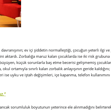
k davranışının; ev içi şiddetin normalleştiği, çocuğun yeterli ilg
ni aktardı. Zorbalığa maruz kalan çocuklarda ise iki risk grubuna 
büyüyen, küçük sorunlarla baş etme becerisi gelişmemiş çocuklar
 okul ortamıyla sınırlı kalan zorbalık anlayışının geride kaldığını
leri ise uyku ve iştah değişimleri, içe kapanma, telefon kullanımın
uz.”
ı ancak sorumluluk boyutunun yeterince ele alınmadığını belirterek