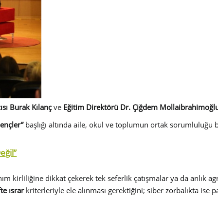
sı Burak Kılanç
ve
Eğitim Direktörü Dr. Çiğdem Mollaibrahimoğl
ençler”
başlığı altında aile, okul ve toplumun ortak sorumluluğu bü
eğil”
anım kirliliğine dikkat çekerek tek seferlik çatışmalar ya da anlık 
te ısrar
kriterleriyle ele alınması gerektiğini; siber zorbalıkta ise