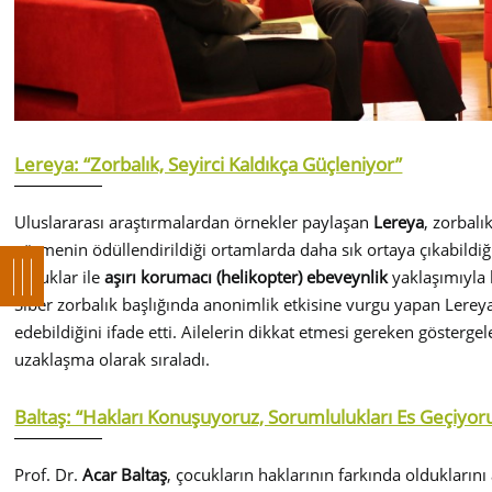
Lereya: “Zorbalık, Seyirci Kaldıkça Güçleniyor”
Uluslararası araştırmalardan örnekler paylaşan
Lereya
, zorbalı
görmenin ödüllendirildiği ortamlarda daha sık ortaya çıkabildiği
çocuklar ile
aşırı korumacı (helikopter) ebeveynlik
yaklaşımıyla 
Siber zorbalık başlığında anonimlik etkisine vurgu yapan Lereya,
edebildiğini ifade etti. Ailelerin dikkat etmesi gereken gösterge
uzaklaşma olarak sıraladı.
Baltaş: “Hakları Konuşuyoruz, Sorumlulukları Es Geçiyor
Prof. Dr.
Acar Baltaş
, çocukların haklarının farkında oldukların