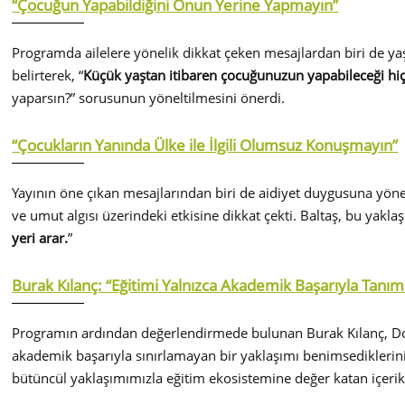
“Çocuğun Yapabildiğini Onun Yerine Yapmayın”
Programda ailelere yönelik dikkat çeken mesajlardan biri de ya
belirterek, “
Küçük yaştan itibaren çocuğunuzun yapabileceği hiç
yaparsın?” sorusunun yöneltilmesini önerdi.
“Çocukların Yanında Ülke ile İlgili Olumsuz Konuşmayın”
Yayının öne çıkan mesajlarından biri de aidiyet duygusuna yönel
ve umut algısı üzerindeki etkisine dikkat çekti. Baltaş, bu yaklaşı
yeri arar.
”
Burak Kılanç: “Eğitimi Yalnızca Akademik Başarıyla Tanı
Programın ardından değerlendirmede bulunan Burak Kılanç, Doğa
akademik başarıyla sınırlamayan bir yaklaşımı benimsediklerini i
bütüncül yaklaşımımızla eğitim ekosistemine değer katan içerik