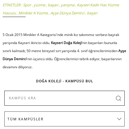
ETİKETLER :
Spor
,
yüzme
,
başarı
,
yarışma
,
Kayseri Kadir Has Yüzme
Havuzu
,
Minikler A Yüzme
,
Ayşe Dünya Demirci
,
başarı
5 Ocak 2015 Minikler A Kategorisi'nde minik kız takımımız serbest bayrak
yarışında Kayseri ikincisi oldu.
Kayseri Doğa Koleji
’nin başarıları bununla
sınırlı kalmadı; 50 metre bireysel sırt yarışında 4. sınıf öğrencilerimizden
Ayşe
Dünya Demirci
'nin üçüncü oldu. Öğrencilerimizi tebrik ediyor, başarılarının
devamını diliyoruz.
DOĞA KOLEJİ - KAMPÜSÜ BUL