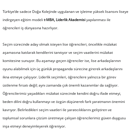
Türkiye’de sadece Doğa Kolejinde uygulanan ve işletme yüksek lisansını liseye
indirgeyen eğitim modeli
t-MBA, Liderlik Akademisi
yapılanması ile
öğrencileri iş dünyasına hazırlıyor.
Seçim sürecinde aday olmak isteyen lise öğrencileri, öncelikle mülakat
aşamasına katılarak kendilerini tanıtıyor ve seçim vaatlerini mülakat
komitesine sunuyor. Bu aşamayı geçen öğrenciler ise, lise arkadaşlarının
oyunu alabilmek için üç günlük propaganda sürecine girerek arkadaşlarını
ikna etmeye çalışıyor. Liderlik seçimleri, öğrencilere yalnızca bir görev
üstlenme fırsatı değil; aynı zamanda çok önemli kazanımlar da sağlıyor.
Öğrencilerimiz yaşadıkları mülakat sürecinde kendini doğru ifade etmeyi,
beden dilini doğru kullanmayı ve özgün düşünerek fark yaratmanın önemini
kavrıyor. Belirledikleri seçim vaatleri ile yaratıcılıklarını geliştiren ve
toplumsal sorunlara çözüm üretmeye çalışan öğrencilerimiz güven duygusu
inşa etmeyi deneyimleyerek öğreniyor.