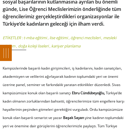
sosyal başarılarının kutlanmasına ayrılan bu önemli
günde, Lise Öğrenci Meclislerimizin önderliğinde tüm
öğrencilerimiz gerçekleştirdikleri organizasyonlar ile
Türkiye’de kadınların geleceği için ilham verdi.
ETİKETLER :
t-mba eğitimi
,
lise eğitimi
,
öğrenci meclisleri
,
mesleki
gözlem
,
doğa koleji liseleri
,
kariyer planlama
Kampüslerinde başarılı kadın girişimcileri, iş kadınlarını, kadın sanatçıları,
akademisyen ve velilerini ağırlayarak kadının toplumdaki yeri ve önemi
üzerine panel, seminer ve farkındalık yaratan etkinlikler düzenledi. Sivas
kampüsümüze konuk olan başarılı sanatçı
Ebru Cündübeyoğlu,
Türkiye’de
kadın olmanın zorluklarından bahsetti, öğrencilerimize tüm engellere karşı
hayallerinin peşinden gitmeleri gerektiğini vurguladı. Ordu kampüsümüze
konuk olan başarılı senarist ve yazar
Başak Sayan
yine kadının toplumdaki
yeri ve önemine dair görüşlerini öğrencilerimizle paylaştı. Tüm Türkiye