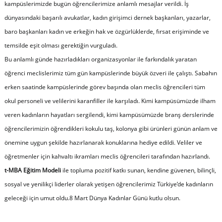
kampüslerimizde bugün öğrencilerimize anlamlı mesajlar verildi. İş
dünyasındaki başarılı avukatlar, kadın girişimci dernek başkanları, yazarlar,
baro başkanları kadın ve erkeğin hak ve özgürlüklerde, fırsat erişiminde ve
temsilde eşit olması gerektiğin vurguladı.
Bu anlamlı günde hazırladıkları organizasyonlar ile farkındalık yaratan
öğrenci meclislerimiz tüm gün kampüslerinde büyük özveri ile çalıştı. Sabahın
erken saatinde kampüslerinde görev başında olan meclis öğrencileri tüm
okul personeli ve velilerini karanfiller ile karşıladı. Kimi kampüsümüzde ilham
veren kadınların hayatları sergilendi, kimi kampüsümüzde branş derslerinde
öğrencilerimizin öğrendikleri kokulu taş, kolonya gibi ürünleri günün anlam ve
önemine uygun şekilde hazırlanarak konuklarına hediye edildi. Veliler ve
öğretmenler için kahvaltı ikramları meclis öğrencileri tarafından hazırlandı.
t-MBA Eğitim Modeli
ile topluma pozitif katkı sunan, kendine güvenen, bilinçli,
sosyal ve yenilikçi liderler olarak yetişen öğrencilerimiz Türkiye’de kadınların
geleceği için umut oldu.8 Mart Dünya Kadınlar Günü kutlu olsun.