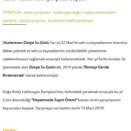
ETİKETLER :
resim yarışması
,
lüleburgaz doğa
,
trakya üniversitesi
yarışma
,
dünya su günü
,
su konulu resim yarışması
Uluslararası Dünya Su Günü
, her yıl 22 Mart’ta tatlı su kaynaklarının önemine
dikkat çekmek ve tatlı su kaynaklarının sürdürülebilir yönetimine
odaklanılmasını sağlamak amacıyla kutlanmaktadır. Her yıl farklı temalar ile
işlenmekte olan
Dünya Su Günü
’nde, 2019 yılında
“Kimseyi Geride
Bırakmamak
” olarak belirlenmiştir.
Doğa Koleji Lüleburgaz Kampüsü’nün, farkındalık yaratmak amacıyla bu yıl
2.sini düzenlediği
“Hayatımızda Suyun Önemi”
konulu resim yarışmasının
başvuruları başladı. Yarışmaya son katılım tarihi 15 Mart 2019!
Ödüller;