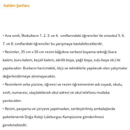
Katılım Şartları;
• Ana sınıfı, İlkokulların 1. 2. 3. ve 4. sınıflarındaki öğrenciler ile ortaokul 5. 6.
7. ve 8. sınıflardaki öğrenciler bu yarışmaya katılabileceklerdir.
• Resimler, 35 cm x 50 cm resim kâğıdına serbest boyama tekniği (kara
kalem, kuru kalem, keçeli kalem, akrilik boya, yağlı boya, sulu boya vb.) ile
yapılacaktır. Bunların haricindeki, ölçü ve tekniklerle yapılacak olan çalışmalar
değerlendirmeye alınmayacaktır.
• Resimlerin arka yüzüne, öğrenci ve resim öğretmeninin adı soyadı, okulu,
sınıfı, numarası, ulaşılabilecek okul adresi ve okul telefonu mutlaka
yazılacaktır.
• Resim, paspartu ve çerçeve yapılmadan, sertleştirilmiş ambalajlarda
paketlenerek Doğa Koleji Lüleburgaz Kampüsüne gönderilmesi
gerekmektedir.