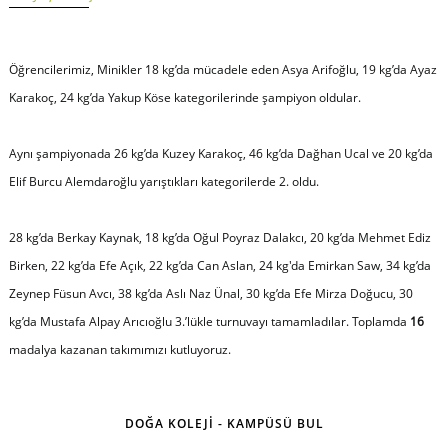
Öğrencilerimiz, Minikler 18 kg’da mücadele eden Asya Arifoğlu, 19 kg’da Ayaz
Karakoç, 24 kg’da Yakup Köse kategorilerinde şampiyon oldular.
Aynı şampiyonada 26 kg’da Kuzey Karakoç, 46 kg’da Dağhan Ucal ve 20 kg’da
Elif Burcu Alemdaroğlu yarıştıkları kategorilerde 2. oldu.
28 kg’da Berkay Kaynak, 18 kg’da Oğul Poyraz Dalakcı, 20 kg’da Mehmet Ediz
Birken, 22 kg’da Efe Açık, 22 kg’da Can Aslan, 24 kg'da Emirkan Saw, 34 kg’da
Zeynep Füsun Avcı, 38 kg’da Aslı Naz Ünal, 30 kg’da Efe Mirza Doğucu, 30
kg’da Mustafa Alpay Arıcıoğlu 3.’lükle turnuvayı tamamladılar. Toplamda
16
madalya kazanan takımımızı kutluyoruz.
DOĞA KOLEJİ - KAMPÜSÜ BUL