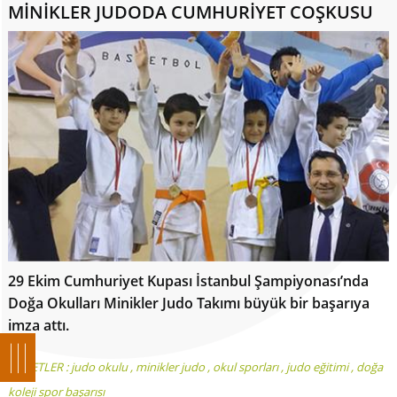
MİNİKLER JUDODA CUMHURİYET COŞKUSU
29 Ekim Cumhuriyet Kupası İstanbul Şampiyonası’nda
Doğa Okulları Minikler Judo Takımı büyük bir başarıya
imza attı.
ETİKETLER :
judo okulu
,
minikler judo
,
okul sporları
,
judo eğitimi
,
doğa
koleji spor başarısı