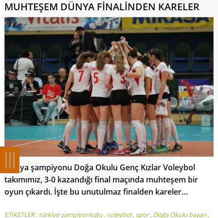
MUHTEŞEM DÜNYA FİNALİNDEN KARELER
Dünya şampiyonu Doğa Okulu Genç Kızlar Voleybol
takımımız, 3-0 kazandığı final maçında muhteşem bir
oyun çıkardı. İşte bu unutulmaz finalden kareler…
ETİKETLER :
türkiye şampiyonluğu
,
voleybol
,
spor
,
Doğa Okulu başarı
,