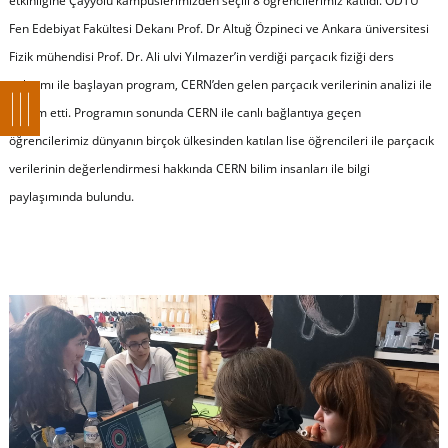
etkinliğine Çayyolu kampüslerimizden seçili 8 öğrencilerimiz katıldı. ODTÜ
Fen Edebiyat Fakültesi Dekanı Prof. Dr Altuğ Özpineci ve Ankara üniversitesi
Fizik mühendisi Prof. Dr. Ali ulvi Yılmazer’in verdiği parçacık fiziği ders
anlatımı ile başlayan program, CERN’den gelen parçacık verilerinin analizi ile
devam etti. Programın sonunda CERN ile canlı bağlantıya geçen
öğrencilerimiz dünyanın birçok ülkesinden katılan lise öğrencileri ile parçacık
verilerinin değerlendirmesi hakkında CERN bilim insanları ile bilgi
paylaşımında bulundu.