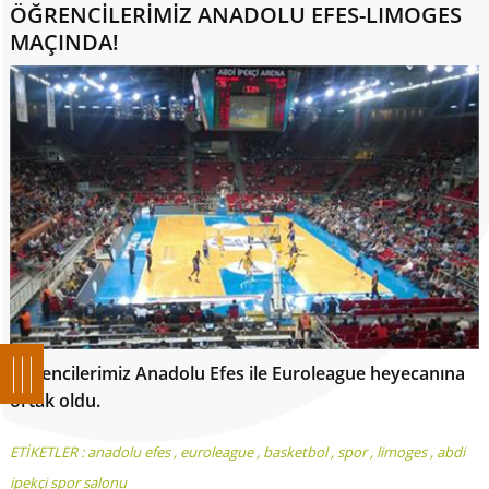
ÖĞRENCİLERİMİZ ANADOLU EFES-LIMOGES
MAÇINDA!
Öğrencilerimiz Anadolu Efes ile Euroleague heyecanına
ortak oldu.
ETİKETLER :
anadolu efes
,
euroleague
,
basketbol
,
spor
,
limoges
,
abdi
ipekçi spor salonu