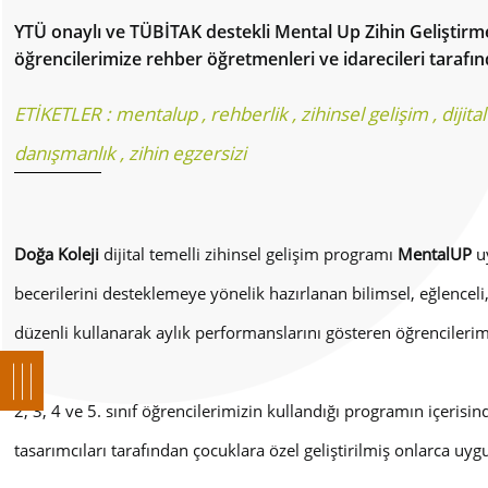
YTÜ onaylı ve TÜBİTAK destekli Mental Up Zihin Geliştir
öğrencilerimize rehber öğretmenleri ve idarecileri tarafınd
ETİKETLER :
mentalup
,
rehberlik
,
zihinsel gelişim
,
dijita
danışmanlık
,
zihin egzersizi
Doğa Koleji
dijital temelli zihinsel gelişim programı
MentalUP
u
becerilerini desteklemeye yönelik hazırlanan bilimsel, eğlencel
düzenli kullanarak aylık performanslarını gösteren öğrencilerimiz
2, 3, 4 ve 5. sınıf öğrencilerimizin kullandığı programın içeris
tasarımcıları tarafından çocuklara özel geliştirilmiş onlarca u